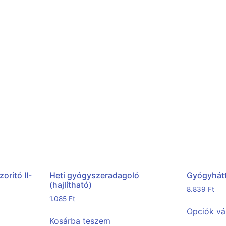
orító II-
Heti gyógyszeradagoló
Gyógyhát
(hajlítható)
8.839
Ft
1.085
Ft
Opciók vá
Kosárba teszem