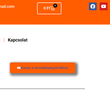
mail.com
0
0
Ft
p
Kapcsolat
Vissza a termékkategóriákhoz