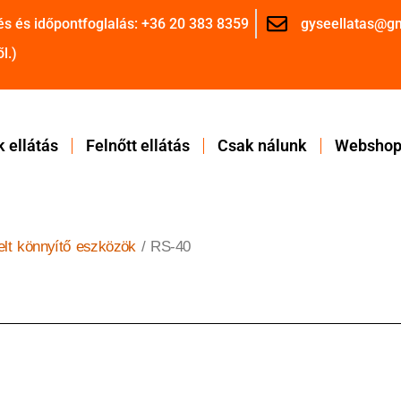
és és időpontfoglalás: +36 20 383 8359
gyseellatas@g
l.)
 ellátás
Felnőtt ellátás
Csak nálunk
Websho
telt könnyítő eszközök
/ RS-40