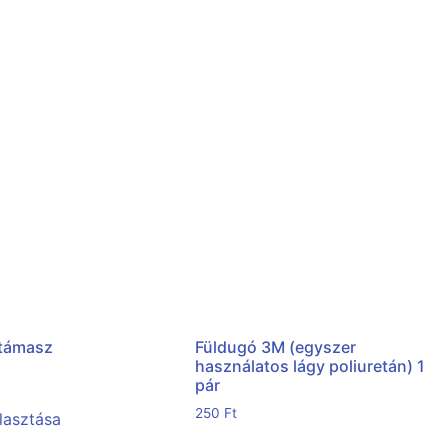
támasz
Füldugó 3M (egyszer
használatos lágy poliuretán) 1
pár
250
Ft
lasztása