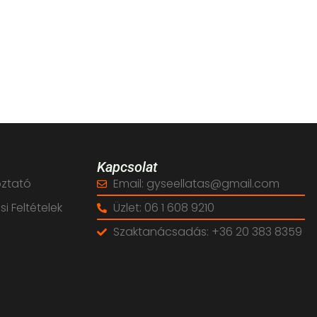
Kapcsolat
oztató
Email: gyseellatas@gmail.com
i Feltételek
Üzlet: 06 1 608 9210
Szaktanácsadás: +36 20 383 8359