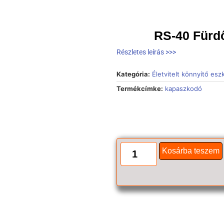
RS-40 Fürd
Részletes leírás >>>
Kategória:
Életvitelt könnyítő es
Termékcímke:
kapaszkodó
Kosárba teszem