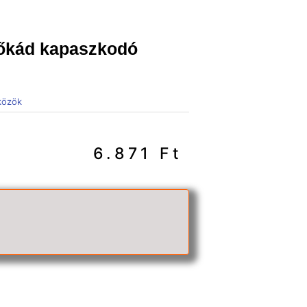
őkád kapaszkodó
zközök
6.871
Ft