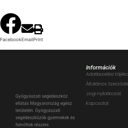
Facebook
Email
Print
Információk
Adatkezelési tájék
Általános Szerződés
Jogi nyilatkozat
Gyógyászati segédeszköz
Kapcsolat
ellátás Magyarország egész
területén. Gyógyászati
segédeszközök gyermekek és
felnőttek részére.