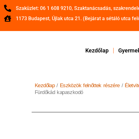
Szaküzlet: 06 1 608 9210, Szaktanácsadás, szakrendel
1173 Budapest, Újlak utca 21. (Bejárat a sétáló utca felő
Kezdőlap
Gyermek
Kezdőlap
/
Eszközök felnőttek részére
/
Életvi
Fürdőkád kapaszkodó