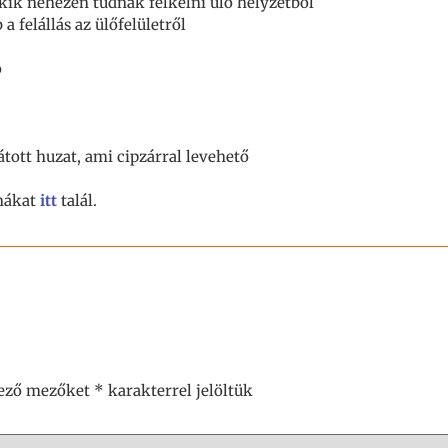
kik nehezen tudnak felkelni ülő helyzetből
a felállás az ülőfelületről
ó
átott huzat, ami cipzárral levehető
rnákat
itt
talál.
lező mezőket
*
karakterrel jelöltük