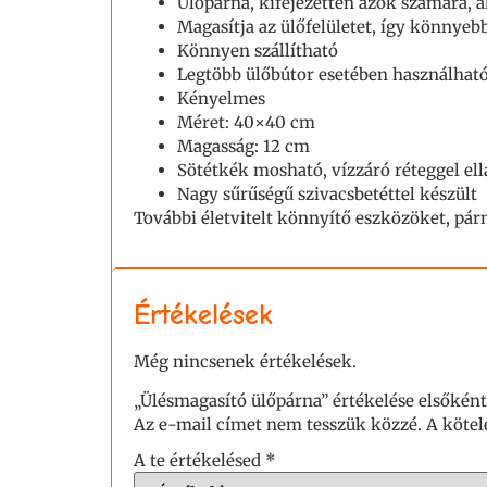
Ülőpárna, kifejezetten azok számára, a
Magasítja az ülőfelületet, így könnyebb 
Könnyen szállítható
Legtöbb ülőbútor esetében használhat
Kényelmes
Méret: 40×40 cm
Magasság: 12 cm
Sötétkék mosható, vízzáró réteggel ell
Nagy sűrűségű szivacsbetéttel készült
További életvitelt könnyítő eszközöket, pá
Értékelések
Még nincsenek értékelések.
„Ülésmagasító ülőpárna” értékelése elsőként
Az e-mail címet nem tesszük közzé.
A köte
A te értékelésed
*