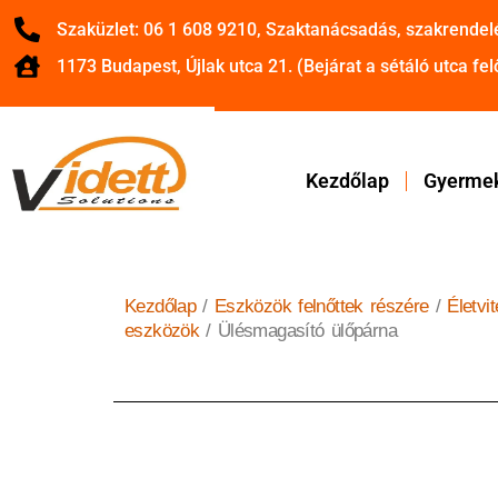
Szaküzlet: 06 1 608 9210, Szaktanácsadás, szakrendel
1173 Budapest, Újlak utca 21. (Bejárat a sétáló utca felő
Kezdőlap
Gyermek
Kezdőlap
/
Eszközök felnőttek részére
/
Életvi
eszközök
/ Ülésmagasító ülőpárna