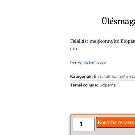
Ülésmaga
Felállást megkönnyítő ülőpá
cm.
Részletes leírás >>>
Kategóriák:
Életvitelt könnyítő e
Termékcímke:
ülőpárna
Kosárba teszem