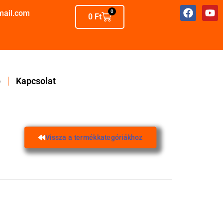
mail.com
0
0
Ft
p
Kapcsolat
Vissza a termékkategóriákhoz