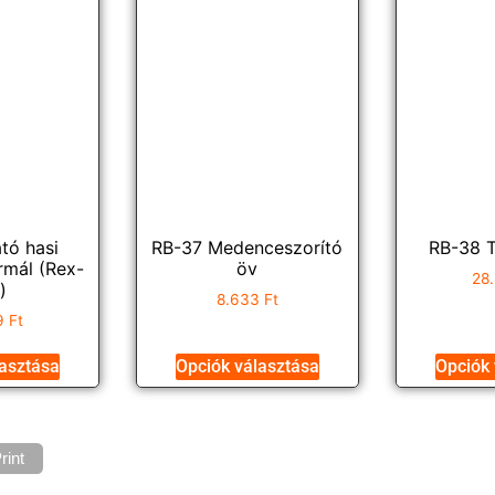
tó hasi
RB-37 Medenceszorító
RB-38 T
rmál (Rex-
öv
28
)
8.633
Ft
9
Ft
lasztása
Opciók választása
Opciók 
rint