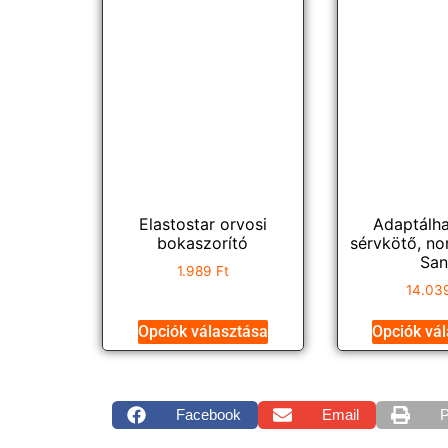
Elastostar orvosi
Adaptálha
bokaszorító
sérvkötő, no
San
1.989
Ft
14.03
Opciók választása
Opciók vá
Facebook
Email
P