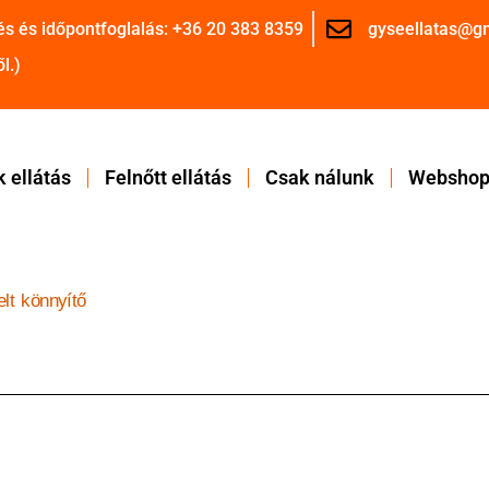
és és időpontfoglalás: +36 20 383 8359
gyseellatas@g
l.)
 ellátás
Felnőtt ellátás
Csak nálunk
Websho
telt könnyítő