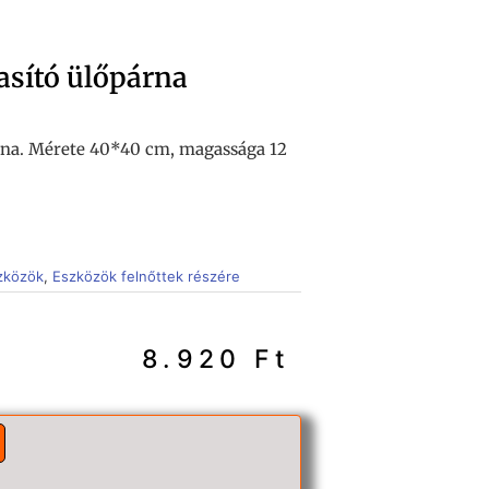
sító ülőpárna
rna. Mérete 40*40 cm, magassága 12
szközök
,
Eszközök felnőttek részére
8.920
Ft