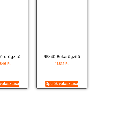
érdrögzítő
RB-40 Bokarögzítő
.846
Ft
11.812
Ft
választása
Opciók választása