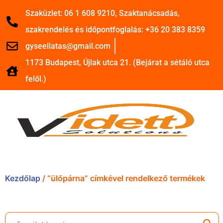
Szaküzlet: 06 1 608 9210, Szaktanácsadás,
szakrendelés és időpontfoglalás: +36 20 383 8359
gyseellatas@gmail.com
1173 Budapest, Újlak utca 21. (Bejárat a sétáló utca
felől.)
Kezdőlap
/ “ülőpárna” címkével rendelkező termékek