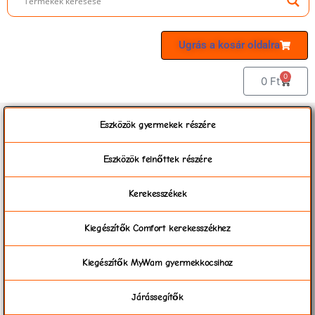
Ugrás a kosár oldalra
0
0
Ft
Eszközök gyermekek részére
Eszközök felnőttek részére
Kerekesszékek
Kiegészítők Comfort kerekesszékhez
Kiegészítők MyWam gyermekkocsihoz
Járássegítők